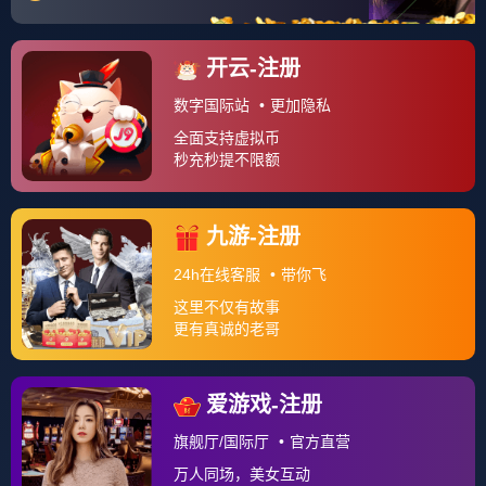
塞洛，那个从右后卫位置骤然前插的葡萄牙裔归化球员，用
一脚石破天惊的抽射，完成了致命一击。
比赛从一开始就进入了令人窒息的节奏,德国队依旧秉承着他
们引以为傲的高位压迫，试图用严谨的阵型移动和快速的边
中结合撕开哥伦比亚的防线，哥伦比亚人显然早有准备，他
们放弃了传统南美球队偏爱的慢节奏控球，转而用一种近乎
疯狂的高强度逼抢与德国队正面硬撼，从第一分钟起，球权
就在双方脚下飞速流转，几乎每一次触球都伴随着激烈的身
体对抗，看台上的球迷甚至来不及喘息，因为下一秒，皮球
可能就从本方禁区飞向对方禁区，这种紧凑到令人窒息的节
奏，让比赛变成了一场纯粹的意志与速度的较量。
转折点出现在上半场第27分钟,哥伦比亚中场断球后发动闪电
反击，边锋迪亚斯如同一道黑色闪电撕开德国右路防线，随
后低平球横扫门前，德国中卫吕迪格勉强伸脚解围，却将球