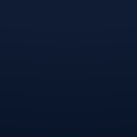
赛巴西血洗斯洛伐克
主宰D组焦点战
术完胜
发表评论：