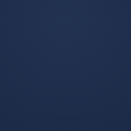
双臂试图封堵角度，但坎塞洛没有选择传球，也没有犹豫，
他在跑动中突然起右脚，打出一记势大力沉的抽射，皮球如
出膛炮弹般飞向球门远角，诺伊尔指尖虽然触碰到了皮球，
却无法改变它的轨迹，当球网被狠狠掀起的一刻，整座体育
场沸腾了！坎塞洛的致命一击，将比分锁定为4-1。
这场比赛的意义远不止于一场小组赛的胜利,哥伦比亚用一场