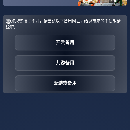
这粒进球不仅改变了比分,更彻底改变了比赛节奏，福登进球
后，整个克罗地亚阵型明显前提，莫德里奇和科瓦契奇开始
更多地在高位进行传切配合，而厄瓜多尔的前场压迫则因体
能消耗而略有松动，上半场结束前，克罗地亚甚至险些反超
——福登在右路突破后横传，克拉马里奇包抄稍慢，错失空
门良机。
下半场：全场压制显威力，克罗地亚经
验制胜
易边再战,克罗地亚主帅达利奇做出关键调整：将阵型从4-3-3
改为4-2-3-1，让福登从右路内收到前腰位置，与莫德里奇形