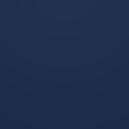
利瓦科维奇也贡献了两次关键扑救，福登依然在进攻端持续
制造威胁——他在第72分钟的一脚远射击中门柱，第79分钟
的任意球传中帮助格瓦迪奥尔顶出一记极具威胁的头球，整
场比赛，福登完成5次射门、3次关键传球、4次成功过人，赛
后毫无争议地当选全场最佳。
赛后余韵：福登闪耀背后的深意
这场比赛的胜利,对克罗地亚而言意义重大，面对厄瓜多尔这
样一支体能充沛、战术执行力强的新生力量，克罗地亚依靠
的不仅是中场的控制力，更是关键时刻球星个人能力的闪
光，福登的加盟，为这支原本略显老迈的克罗地亚队注入了
全新的变数——当莫德里奇们的经验与福登的速度、突破相
结合，克罗地亚的进攻体系变得更为立体、更具爆发力。
而对于厄瓜多尔来说,虽然遭遇开门黑，但球队展现出的冲击