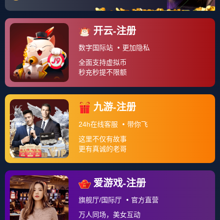
上半场：厄瓜多尔闪电出击，克罗地亚
陷入被动
比赛开始仅8分钟,厄瓜多尔便给了克罗地亚一记下马威，效力
于布莱顿的左边锋萨米恩托在左路内切后送出一记精妙直
塞，中锋瓦伦西亚心领神会，在禁区弧顶处迎球怒射，皮球
直挂球门右上角，这粒进球彻底点燃了厄瓜多尔球迷的激
情，也瞬间将克罗地亚逼入绝境。
面对厄瓜多尔极具侵略性的高位逼抢和快速攻防转换,克罗地
亚的“三老”——莫德里奇、科瓦契奇、布罗佐维奇领衔的中场
一度陷入困境，厄瓜多尔中场核心凯塞多展现出超强的覆盖
能力，几乎以一己之力切断了克罗地亚向前输送的线路，上
半场前30分钟，克罗地亚的控球率虽然维持在52%，但真正威
胁到厄瓜多尔球门的次数屈指可数，莫德里奇不得不频频回