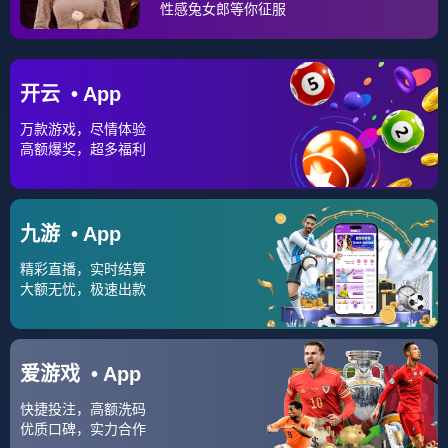
撤到后卫线接球，才勉强稳住阵脚。
转折点出现在第34分钟,在一次看似普通的边线球配合中，克
罗地亚右后卫尤拉诺维奇将球掷入禁区，厄瓜多尔后卫头球
解围不远，皮球落到禁区弧顶附近，一道红色的身影如闪电
般杀到——英格兰边锋
福登
，在无人看防的情况下迎球凌空
抽射！这脚射门力道十足、角度刁钻，厄瓜多尔门将多明格
斯尽管做出扑救，却只能目送皮球擦着横梁下沿入网，1比
1！福登用一记世界波，将克罗地亚从悬崖边上拉了回来。