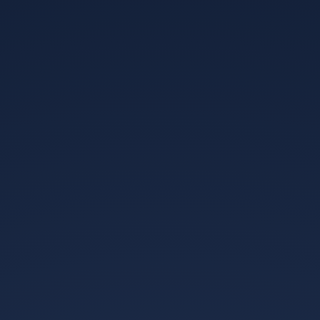
队后腰格雷茨卡在中场完成了一次关键的拦截，随即一脚贴地长传
底传中，而是内切后送出一记诡异的斜塞，皮球穿透了乌拉圭整
德里，这位巴萨大脑仿佛预知了皮球的轨迹，他用一次极具欺骗
！皮球如出膛炮弹般直挂球门死角，乌拉圭门将罗切特尽管飞身
“致命一击”，不仅打破了场上的僵局，更如同打开了潘多拉魔盒,彻