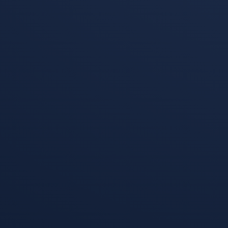
118
次浏览