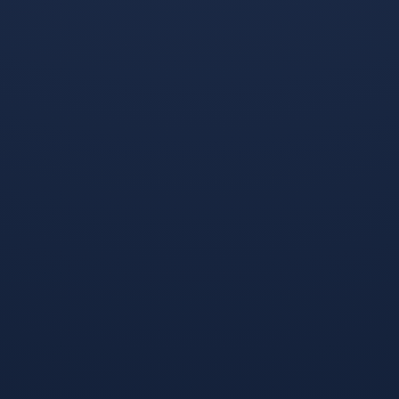
开云体育在线-绿茵惊雷，哥伦比亚大胜德国，坎塞洛致命一击引爆2026世界杯G组
开云下载-王者归来，比利时黄金一代终圆梦，库尔图瓦致命一击横扫意大利