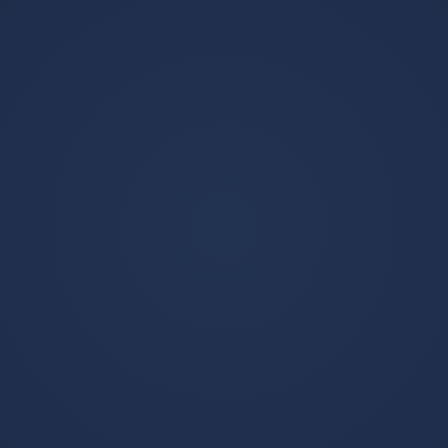
足于一球的领先优势，而是用一波又一波的攻势，彻底碾压了乌
演了精彩的个人秀，他连续晃过两名防守球员后传中，中锋菲尔克
0，半场结束前，德国队已经牢牢掌控了局面,而乌拉圭的防线早
仅是控球，而是将技术与力量融合到了极致，京多安在中场的指
拉在边路令人目眩的盘带，让乌拉圭人疲于奔命，第55分钟，德
20多脚不间断的传倒，皮球最终落到了禁区内的穆夏拉脚下，后
爆射，皮球击中横梁下沿弹入网窝，3:0！这个进球彻底浇灭了
吼,仿佛在宣告着德国足球的王者归来。
，心态失衡，德国队的进攻愈发犀利，第72分钟，刚刚替补登场
现在前点，他没有贪功，而是用一记难度极高的脚后跟妙传，助
球场（由于是德国主场作战，比赛场地设在慕尼黑安联球场，作为
的海洋，佩德里虽然没有完成梅开二度，但他这一传一射,已经完