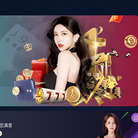
历届冠军
巡礼
世界杯
球星对决
战车碾过南美劲旅，佩德里一剑封
杯G组上演史诗对决
118
|
0
条评
杯球场，而G组的一场焦点战役，更是将足球的热度燃烧到了沸
的南美劲旅乌拉圭，比赛的每一秒钟都仿佛被装上了火药，德国