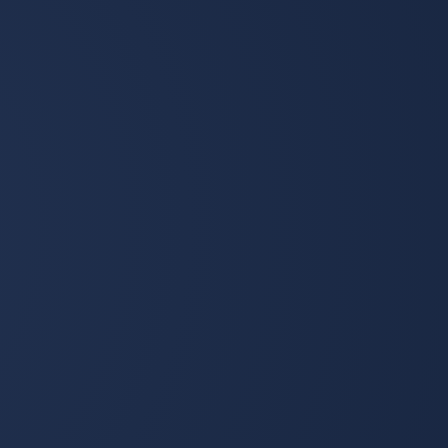
开云体育官网-复仇之战！布罗佐维奇临场妙手，
印度客场压制伊拉克，2026世界杯预选赛关键一
已
战定乾坤
开云平台-宿命重演与新生代崛起，2026世界杯
厄瓜多尔完胜摩洛哥，贝林厄姆书写另类传奇
开云官网-2026世界杯E组关键战，美国碾压泰
国，哈兰德带队取首胜
开云平台-魔笛余音绕梁，格列兹曼舞动奇迹，克
罗地亚完胜伊朗，2026世界杯C组战局初定
开云下载-桑巴狂舞震天下，姆巴佩独耀星辉—
2026世界杯四分之一决赛巴西血洗斯洛伐克
开云下载-蓝衣军团的铁幕围城，意大利战术压制
瑞典，C罗以王者之姿主宰D组焦点战
开云体育世界杯-2026世界杯复仇之战，伊朗压
制韩国，吉鲁闪耀，战术完胜