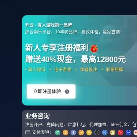
首页
球队
世界杯2026-日耳曼
喉定乾坤—2026世界
2026-06-20 19:09:17
历届冠军
开云美加墨
2026年夏天，北美的热浪席卷着每一座世界
点，当四届世界冠军德国战车，遇上两度捧杯