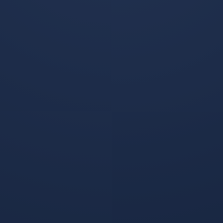
队用一场碾压式的大胜，宣告了他们在2026世界杯上的强势崛起，
不仅为球队打开了胜利之门，更让全世界看到了这支全新德国队
志与冲击力,又融入了西班牙式技术足球的细腻与智慧。
影响，德国队两战全胜积6分，几乎已经锁定了一个淘汰赛名额，
在最后一轮击败澳大利亚，同时还要看德国与荷兰的脸色，才能
刻展现得淋漓尽致。
：“我只是做了我应该做的，胜利属于整个团队。”正是这记看似
璨的光点，它不仅连接了日耳曼的刚硬与伊比利亚的柔韧，更预
这个夏夜，德国战车与佩德里的故事,注定将成为世界杯历史上又一