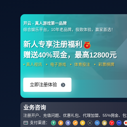
首页
球队
开云APP-世界杯争
姆天神下凡主导全场
2026-07-03 0:58:45
世界杯
开云美加墨
在世界杯的历史长卷中，总有那么几场战役，
尔体育场，一场足以载入亚洲足球史册的争冠