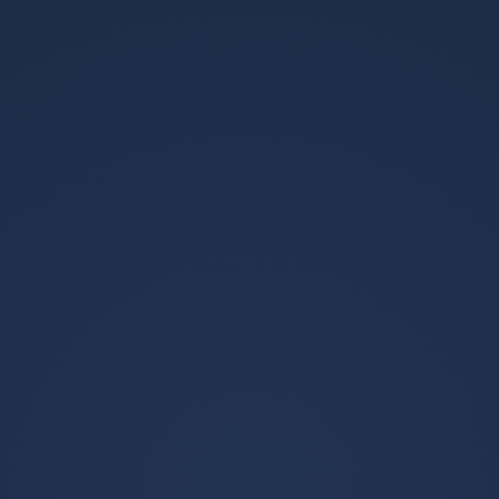
种超越比赛的冷静与坚毅。
守表现同样值得称道，在取得领先后，伊朗队发起了疯狂的反
拉克人筑起了铜墙铁壁：中后卫法里斯·萨阿德全场完成11次解
最后15分钟内至少3次必进之球，尤其是第89分钟，伊朗队获得
，却被哈桑飞身扑出，他随即被队友团团抱住，那一刻,他像一尊
次拼抢、每一次铲断，都带着对比赛的极致热爱，他们知道，面
而贝林厄姆虽然主导了进攻，但在防守端同样不遗余力，他一次
动给队友提供支持，这种领袖般的担当,让伊拉克队真正凝聚成了