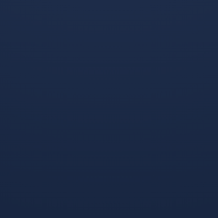
林厄姆的神奇，注定将被反复传颂，而属于亚洲足球的新篇章,或