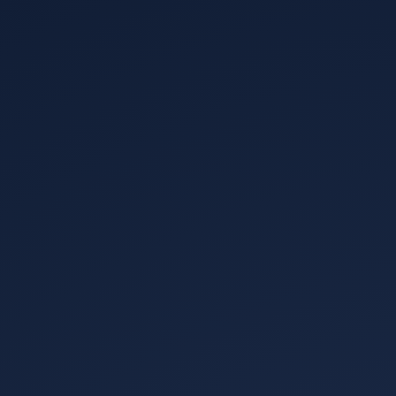
贝林厄姆：一人改写战局的天