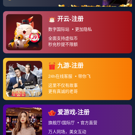
像以往面对强队时那般龟缩防守，而是采用了高位逼抢配合
快速反击的策略，第18分钟，伊朗队利用一次角球机会，由
中后卫卡里米头球破门，取得领先，仅仅十分钟后，伊朗队
再次打出精妙配合，阿兹蒙禁区外远射直挂死角，2-0，整个
球场陷入死寂，巴西队的球员们面面相觑，教练席上的蒂特
脸色铁青，替补席上的内马尔焦虑地抓着头发，伊朗队球迷
的欢呼声震耳欲聋，仿佛他们已经提前锁定了胜利。