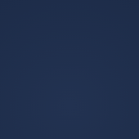
速度、冷静与终结能力，在这一刻得到了完美的释放，作为
冰岛队阵中身价最高、名气最大的球员，拉什福德在整场比
赛中承担了极大的防守任务，他甚至在回防时多次参与禁区
内的头球争顶，但正是这种攻防两端的极致投入，让他抓住
了全场唯一一次像样的反击机会，完成了致命一击。
丢球后的伊朗队进行了疯狂的反扑,他们换上了三名攻击手，
阵型变成了3-4-3，甚至一度将冰岛队压制在禁区内，但冰岛
人的防守意志坚如磐石，他们用一次次飞身堵枪眼的封堵、
一次次奋不顾身的头球解围，将伊朗队的进攻一次次化解，
比赛最后阶段，伊朗队获得了一个位置极佳的任意球，但伊
朗队的射门被冰岛人墙挡出，补射又被门将牢牢压在身下，
当主裁判吹响终场哨音时，冰岛队的球员们跪倒在草坪上，
激动地拥抱在一起，而伊朗队的球员则瘫倒在地，眼神中满
是失落。