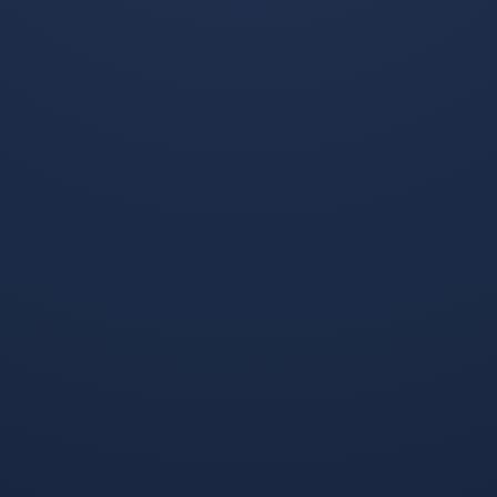
当终场哨声在哥德堡的上空响起,瑞典球迷的欢呼声几乎掀翻
了体育场的顶棚，他们见证了自己的球队，用一种极为北欧
的方式，击败了足球世界的巨人，而在另一片场地上，维尼
修斯正享受着属于他个人的加冕礼。
世界杯从来不只是关于冠军,它更是关于那些意想不到的瞬
间，那些以弱胜强的奇迹，那些天才球员的闪光时刻，2026
年D组，注定是一个被反复讲述的传奇章节——在一个充满变
数的夜晚，瑞典用一场胜利宣告了自己的到来，而维尼修
斯，则用他的双脚，为这个属于英雄的时代，写下了最绚烂