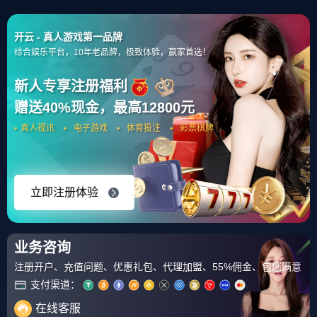
开云体育世界杯-北欧风暴席卷欧洲红魔，2026世
界杯D组，瑞典力克比利时，维尼修斯闪耀全场
2026-06-25 17:29:20
球星对决
开云美加墨
105
|
0
条评论
2026年世界杯,当全世界的目光聚焦于D组这场焦点对决时，
很少有人预见到，北欧海盗将以如此震撼的方式，将欧洲红
魔拉下马——瑞典力克比利时，比分牌上冰冷的数字背后，
是一场足以载入世界杯史册的战术博弈与个人英雄主义的完
美交响，而在这场对决中，最令人惊叹的，却是巴西边锋维
尼修斯——尽管他身披的是桑巴军团的战袍，与这场瑞典与
比利时之战无关，但他的“表现抢眼”却以一种奇妙的方式，成
为本届世界杯D组混乱格局的注脚。