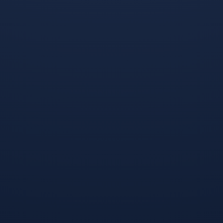
123
次浏览
开云官网2026-致命一击，坎塞洛绝杀瑞士，塞尔维亚点燃2026世界杯揭幕战烽火
开云体育世界杯-北欧风暴席卷欧洲红魔，2026世界杯D组，瑞典力克比利时，维尼修斯闪耀全场