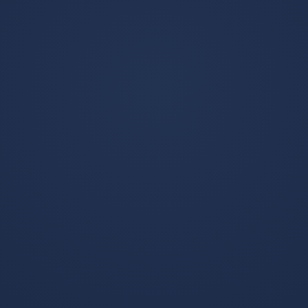
此役过后,伊朗队三战积7分，以小组第一的身份昂首晋级16
强，而冰岛队则必须在最后一轮击败德国队，并寄希望于其
他场次的结果，出线形势已不容乐观，赛后，国际足联官网
以“波斯旋风席卷冰岛”为题，盛赞伊朗队的表现，尤其指出萨
内在中场的“大脑级”发挥是球队取胜的关键。
回顾这场关键战,伊朗队的胜利绝非偶然，他们拥有亚洲足球