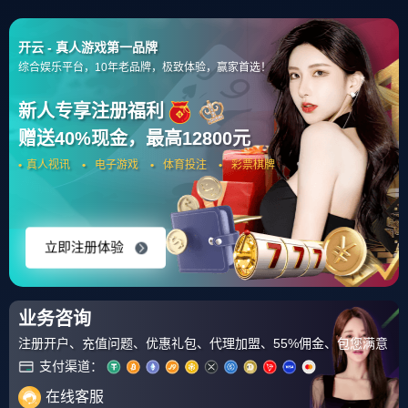
开云FIFA-冰岛寒流席卷桑巴军团，2026世界杯F
组惊天冷门，莱万领衔波兰铁骑踏碎巴西防线
2026-06-15 8:29:15
世界杯
开云美加墨
186
|
0
条评论
2026年6月18日,一个注定载入世界杯史册的夜晚，在墨西哥城
阿兹特克体育场，F组第二轮小组赛上演了一场令全球球迷瞠
目结舌的战役——冰岛队以2-1力克五届世界杯冠军巴西队，
而在此之前，波兰队凭借莱万多夫斯基的梅开二度，以3-1击
败同组对手沙特阿拉伯，让F组的出线形势瞬间变得扑朔迷
离。
当终场哨声响起,冰岛球员们跪倒在草皮上，双手掩面，泪水
与汗水交织在一起，看台上，那两千名远道而来的冰岛球迷