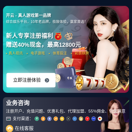
开云平台-南美双雄命运交错，巴西绝杀秘鲁续写
传奇，德布劳内率欧洲红魔击溃非洲雄狮
2026-06-09 13:39:31
世界杯
开云美加墨
161
|
0
条评论
2026年世界杯F组的战火已经点燃,这个被誉为“死亡之组”的小
组，汇聚了五星巴西、南美劲旅秘鲁、欧洲红魔比利时以及
非洲雄狮喀麦隆，四支球队风格迥异，实力接近，每一场比
赛都可能改变出线格局，而在小组赛第二轮的两场关键对决
中，巴西与秘鲁上演了一场足以载入世界杯史册的经典战
役，比利时则在德布劳内的率领下，用一场酣畅淋漓的胜利
向世界宣告：这支欧洲劲旅，依然是冠军的有力争夺者。