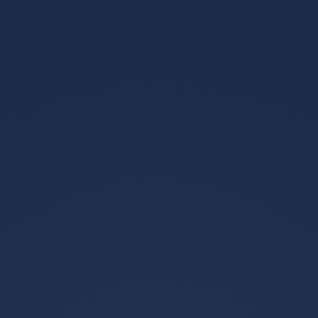
比赛第12分钟,德布劳内用一记标志性的精准长传撕开喀麦隆
防线，卢卡库心领神会，单刀破门，这粒进球看似简单，实
则体现了德布劳内对于比赛无与伦比的理解，他总能在瞬间
捕捉到对手防线的薄弱点，然后用最恰当的方式将球送到最
危险的位置。
第58分钟,喀麦隆人利用角球机会扳平比分，但仅仅3分钟后，
德布劳内就再次站出来，他在禁区前沿接到队友传球，面对