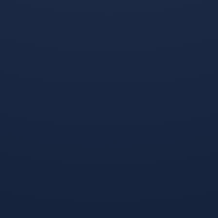
写在最后：世界杯的魅力在于无限可能
世界杯之所以令人着迷,不仅因为它是全世界最高水平的足球
赛事，更因为它总能给我们带来意想不到的惊喜，巴西人的
绝杀，德布劳内的统治级表现，都让我们感受到了足球最纯
粹的魅力。
在这个死亡之组里,每一场比赛都是生死之战，每一次触球都
可能改变命运，巴西人用永不言弃的精神续写着五星荣耀，
德布劳内则用艺术大师般的传球征服了世界，当终场哨声响
起，有人欢笑，有人落泪，这就是足球，这就是世界杯。
F组的最终谜底将在最后一轮揭晓,无论是巴西的王者之气，比
利时的铁血纪律，秘鲁的顽强不屈，还是喀麦隆的非洲雄
风，都在这个伟大的舞台上留下了属于自己的印记，而我
们，只需准备好爆米花，等待新的传奇上演。