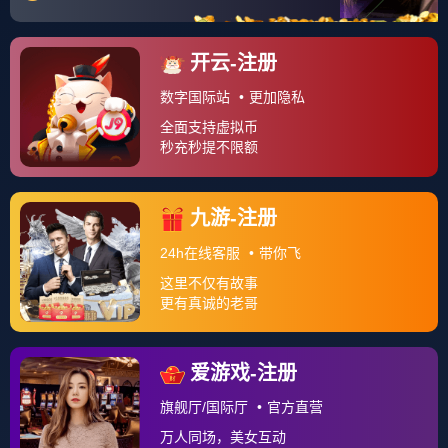
绝杀时刻：巴西人永不放弃的灵魂烙印
比赛进行到第89分钟,比分依然是1比1，秘鲁人用他们顽强的
防守和犀利的反击，将五星巴西逼到了绝境，秘鲁门将加莱
塞高接低挡，一次次化解了巴西人的狂攻，看台上的巴西球
迷屏住呼吸，他们不敢相信，这支拥有内马尔、维尼修斯、
罗德里戈的豪华攻击线，竟然在长达80多分钟的时间里无法
攻破秘鲁人的十指关。
秘鲁人的战术执行堪称完美,他们用三中卫体系压缩空间，用
凶狠的逼抢打乱巴西人的传球节奏，第38分钟，秘鲁前锋拉
帕杜拉利用巴西后防的一次失误，冷静推射破门，那一刻，
整个球场陷入了寂静，巴西人站在了悬崖边上，如果输掉这
场比赛，他们将不得不在最后一轮死磕比利时。
巴西人骨子里的足球基因在这一刻被彻底唤醒,第67分钟，替
补登场的热苏斯在禁区内被放倒，裁判果断判罚点球，内马