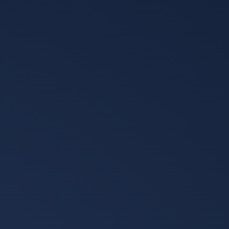
员相拥庆祝，而...
霆，团队篮球的终极胜
开云体育app-贝蒂斯对
利
当皇家贝蒂斯那抹标志性的
阵洪都拉斯，斯通斯用
翠绿，遇上洪都拉斯国家队
深邃的蓝白条纹，一场...
防守艺术，在绿茵场写
开云体育官方网站-卡瓦
下沉默诗篇
当终场哨声划破汉堡港的夜
哈尔刷新纪录之夜，土
空,比分牌上冰冷的“2-1”凝固
了一段跨越九...
耳其用希腊的鲜血书写
史诗
最近发表
开云体育登录-决胜多哈，桑巴之焰—2026世界
杯出线战，美国横扫卡塔尔，罗德里戈致命一击
定乾坤
开云APP-南美德比惊变，乌拉圭横扫巴西，穆西
亚拉独木难支，替补奇兵改写E组格局
开云官网-北欧旋风横扫绿茵场，丹麦三球完胜哥
伦比亚，姆巴佩独造两球展现闪电反击极致美学