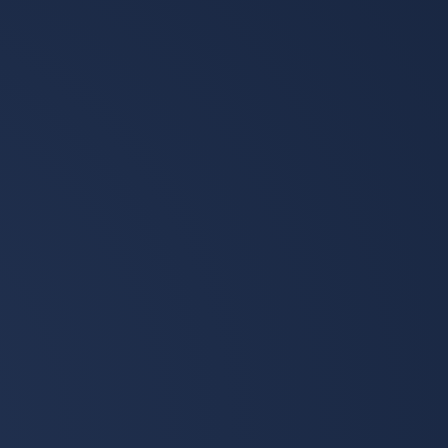
开云体育官网-复仇之战！布罗佐维奇临场妙手，
印度客场压制伊拉克，2026世界杯预选赛关键一
战定乾坤
开云平台-宿命重演与新生代崛起，2026世界杯
厄瓜多尔完胜摩洛哥，贝林厄姆书写另类传奇
开云官网-2026世界杯E组关键战，美国碾压泰
国，哈兰德带队取首胜
开云平台-魔笛余音绕梁，格列兹曼舞动奇迹，克
罗地亚完胜伊朗，2026世界杯C组战局初定
开云下载-桑巴狂舞震天下，姆巴佩独耀星辉—
2026世界杯四分之一决赛巴西血洗斯洛伐克
开云下载-蓝衣军团的铁幕围城，意大利战术压制
瑞典，C罗以王者之姿主宰D组焦点战
开云体育世界杯-2026世界杯复仇之战，伊朗压
制韩国，吉鲁闪耀，战术完胜