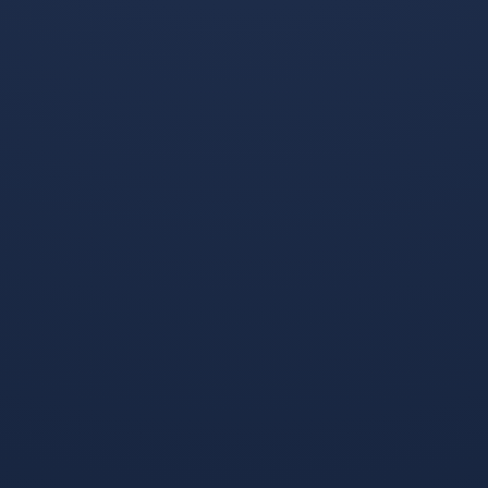
志力与战术执行力的全面较量，伊朗队虽败犹荣，他们向世界证
，德容的这记绝杀剑，或许是2026世界杯冠军征途上最重要的
伊朗队员则长时间跪地不起，这就是世界杯——极致的残酷与极致
被永远刻在了2026世界杯的历史长卷中。