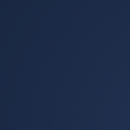
朗球迷声势浩大，而巴西球迷的焦虑写在脸上
第77分钟,巴西队做出关键换人：德容替补登
员，在2022年完成归化后迅速成为巴西队战
野、传球精度和后排插上能力，正是这支巴西
德容的上场,迅速改变了中场的局势，他不再
造局部人数优势，第83分钟，他一次精准的
在门线上解围，这是巴西队全场最接近绝杀的
出巨大的叹息声。
绝杀时刻：德容凌空一击，巴
角球开出,伊朗后卫头球解围，皮球飞到禁区
没有停下奔跑，他预判到皮球落点，果断从中
斜，德容没有停球，没有调整，而是在跑动中