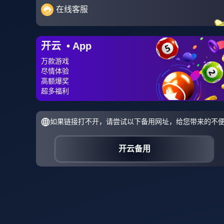
子般抽击，皮球带着强烈的弧线击中横梁下沿
这一球,不仅决定了比赛结果，也彻底诠释了
惨烈开局：伊朗的钢铁防线与
赛前,几乎所有媒体都预期这将是一场实力悬
击手，而伊朗队尽管是亚洲劲旅，但整体实力
纯比拼纸面实力。
伊朗队从比赛第一分钟起就摆出了5-4-1的
西队的后防线不敢过度前压，伊朗人的战术纪
密仪器般严丝合缝，巴西队的控球率一度高达7
第28分钟,巴西队左后卫阿拉纳的传中造成了
就，巴西1-0领先，进球后的巴西队本以为对
人的心理素质，他们依然固守防线，耐心等待