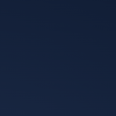
热门推荐
网友点评
开云体育2026-年度焦点
篮球世界从不缺少对决，但
之战，当国王摘下玫
有些比赛注定超越胜负，成
为时代的界碑，当萨克...
瑰，开拓者时代悄然落
开云体育中国-阿什拉夫
幕
2023年9月的一场国际足球
爆发，日本完胜阿尔及
友谊赛，比分牌定格在4:0，
摩洛哥球星阿...
利亚，亚洲足球的觉醒
开云体育官网-西决生死
与非洲雄狮的黄昏
当终场哨声响起，比分定格
战焦点战，热火打穿雷
在112-98，迈阿密热火队球