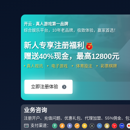
首页
球队
开云体育下载-绝杀之夜
锁定2026世界杯F组头
2026-06-21 3:19:12
世界杯
开云美加墨
2026年6月18日,多哈卢赛尔体育场，时钟
光汇聚在禁区内一颗高速旋转的皮球上，替补