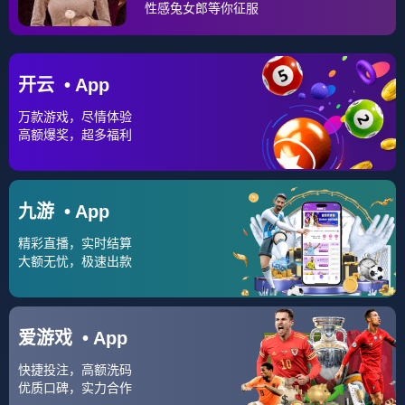
比赛开始后,英格兰迅速掌控球权，凯恩、福登和萨卡组成的
攻击线不断冲击哥斯达黎加的防线，第23分钟，英格兰由贝
林厄姆在禁区弧顶打出一记世界波，率先打破僵局，阿兹特
克体育场陷入短暂的沉默，英格兰球迷的欢呼声淹没了其他
声音。
但哥斯达黎加没有慌乱,费尔南德斯在场边不断做着手势，示
意球员保持阵型，范戴克作为防线前的“清道夫”，一次次准确
地预判传球路线，完成拦截，他的跑动范围极大，时而回收
保护中后卫，时而前压到中场参与拦截，上半场结束，英格
兰控球率高达68%，射门11次，却只进了1球——哥斯达黎加
的战术篱笆扎得密不透风。
下半场：调整与反击