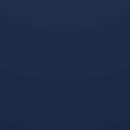
中场与锋线的联系，让凯恩被迫频繁回撤接球。
第二,哥斯达黎加执行了极有针对性的压迫策略，他们不盲目
高位逼抢，而是选择在英格兰中场推进到30米区域时突然夹
击，利用范戴克的扫荡能力和两名边翼卫的回收，制造局部
人数优势。
第三,也是最重要的，整支球队对战术纪律的严格执行，即便
落后，即便控球率被碾压，他们始终没有放弃自己的战术框
架，正如费尔南德斯赛后所说：“战术不是写在纸上的图案，
而是球员在场上每一秒的选择。”