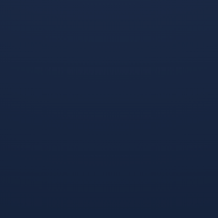
哥斯达黎加以这场2比1的胜利,奇迹般地以小组第二出线，而
英格兰，则不得不吞下被绝杀的苦果，黯然出局，足球的魅
力，从来不只是强者的胜利，更是智慧、勇气与精密战术交
织的绝唱。
在2026年的那个墨西哥之夜,哥斯达黎加用一记致命一击，向
全世界证明了：一个精密的战术体系，足以撼动一切轻视它
的对手，而范戴克的名字，也从此被刻进世界杯的经典记忆
之中。