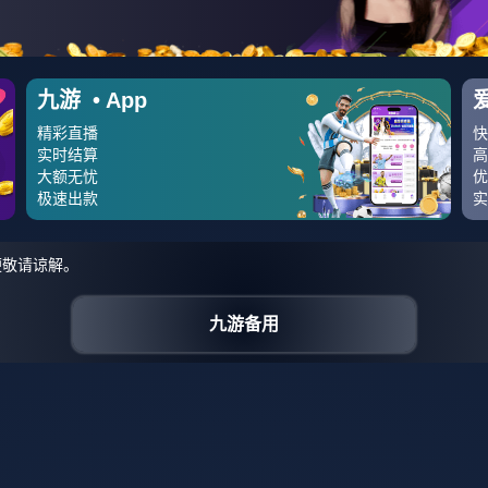
的传奇，是此刻身披丹麦战袍站在指挥塔上的安托万·格列兹曼。
布代表丹麦出战（假设他通过归化或特殊条款加入丹麦，作为本
他真正站上赛场，用一双魔术师的脚掌控比赛节奏时，所有质疑
球智慧,给年轻的德国队上了一堂生动的节奏课。
度，第18分钟由维尔茨率先破门，那一刻，德国球迷高唱战歌，
因为他们的场上灵魂——格列兹曼，正在冷静地观察着对手的一
，何时该慢，何时该让比赛陷入沉思,何时又该突然提速撕裂防
暴力对抗，而是他那近乎预言的节奏感，当德国队试图用高位逼
后腰形成三角接应，用一脚触球的短传将比赛节奏“冻结”，他让
般缓慢上涨，一点点消耗德国球员的耐心和体力，德国队的压迫
这正是格列兹曼想要的效果。
兹曼在中圈附近接到传球，面对三名德国球员的围堵，他没有选择