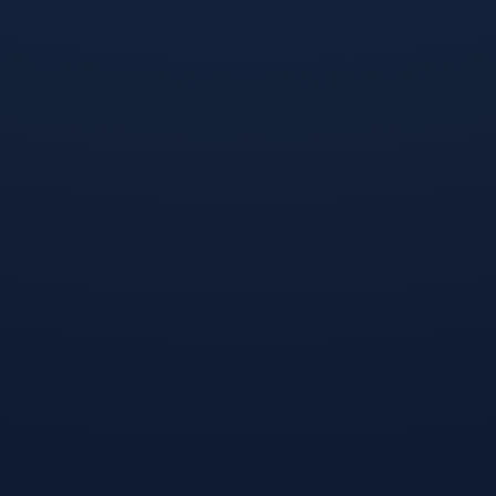
P-南美德比惊变，乌拉圭横扫巴西，
开云体育官网-复仇之战！布罗佐维奇临场
独木难支，替补奇兵改写E组格局
手，印度客场压制伊拉克，2026世界杯预选
赛关键一战定乾坤