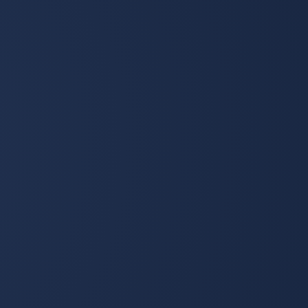
开云体育官网-复仇之战！布罗佐维奇临场妙手，
印度客场压制伊拉克，2026世界杯预选赛关键一
战定乾坤
开云平台-宿命重演与新生代崛起，2026世界杯
厄瓜多尔完胜摩洛哥，贝林厄姆书写另类传奇
开云官网-2026世界杯E组关键战，美国碾压泰
国，哈兰德带队取首胜
开云平台-魔笛余音绕梁，格列兹曼舞动奇迹，克
罗地亚完胜伊朗，2026世界杯C组战局初定
开云下载-桑巴狂舞震天下，姆巴佩独耀星辉—
2026世界杯四分之一决赛巴西血洗斯洛伐克
开云下载-蓝衣军团的铁幕围城，意大利战术压制
瑞典，C罗以王者之姿主宰D组焦点战
开云体育世界杯-2026世界杯复仇之战，伊朗压
制韩国，吉鲁闪耀，战术完胜