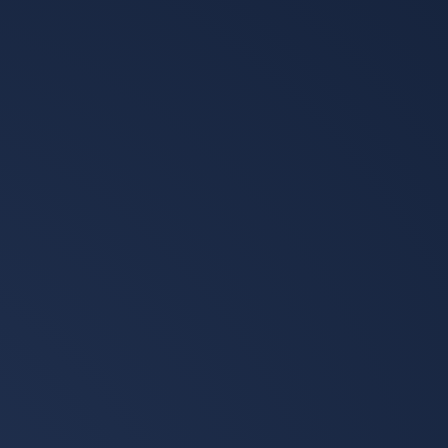
员相拥庆祝，而...
霆，团队篮球的终极胜
开云体育app-贝蒂斯对
利
当皇家贝蒂斯那抹标志性的
阵洪都拉斯，斯通斯用
翠绿，遇上洪都拉斯国家队
深邃的蓝白条纹，一场...
防守艺术，在绿茵场写
开云体育官方网站-卡瓦
下沉默诗篇
当终场哨声划破汉堡港的夜
哈尔刷新纪录之夜，土
空,比分牌上冰冷的“2-1”凝固
了一段跨越九...
耳其用希腊的鲜血书写
史诗
最近发表
开云体育登录-决胜多哈，桑巴之焰—2026世界
杯出线战，美国横扫卡塔尔，罗德里戈致命一击
定乾坤
开云APP-南美德比惊变，乌拉圭横扫巴西，穆西
亚拉独木难支，替补奇兵改写E组格局
开云官网-北欧旋风横扫绿茵场，丹麦三球完胜哥
伦比亚，姆巴佩独造两球展现闪电反击极致美学