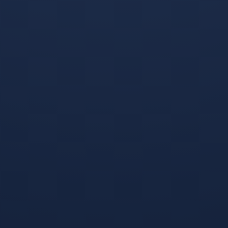
如球队主帅扬·安德松赛后所言：“我们用了四年的时间打磨这
套防守体系，今天它得到了最好的检验，在世界杯的舞台
上，没有比用不失球的胜利更让人安心的事情了。”
对于喀麦隆而言,这场失利无疑是沉重的打击，他们需要迅速
找回非洲雄狮的血性和锐气，因为在D组中，还有经验老道的
墨西哥和防守反击同样犀利的澳大利亚，但对于瑞典来说，
这场大胜的意义非同寻常——它不仅是三分，更是信心的构
建、战术的验证，从北欧严寒中走出的战士，正在用铁血的
防守和闪电般的致命一击，书写属于2026世界杯的冰与火之
歌。