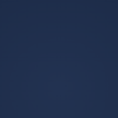
精妙配合，左边锋福斯贝里送出一记穿透力极强的斜塞球，
找到了埋伏在禁区右侧的奥斯梅恩，这位以爆发力和终结能
力著称的锋霸，在面对喀麦隆两名后卫的包夹时，展现出了
野兽般的身体素质，他先用肩膀扛开一名防守球员，随后在
狭小空间内突然启动，强行抹过第二名后卫，在角度极小的
情况下用一脚势大力沉的爆射直挂球门死角，2-0！这个进球
堪称致命一击，彻底击碎了喀麦隆人的心理防线，奥斯梅恩
进球后张开双臂怒吼，身上那种舍我其谁的霸气，让人不禁
想起瑞典足球历史上那些伟大的名字——伊布拉希莫维奇或
许已经退役，但北欧锋线的传承从未断绝。
随后的比赛再无悬念,瑞典队从容地控制着比赛节奏，用令人
窒息的整体防守和多达30次的成功拦截，彻底冻结了喀麦隆
人的任何反扑希望，当主裁判吹响终场哨声时，比分定格在2-
0，但数据统计清晰地展示了这场胜利的内涵：瑞典全场仅让