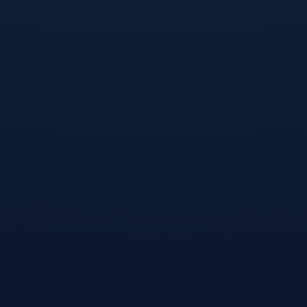
开云体育登录-决胜多
开云APP-南美德比惊
开云体育官网-复仇之
哈，桑巴之焰—2026世
变，乌拉圭横扫巴西，
战！布罗佐维奇临场妙
界杯出线战，美国横扫
穆西亚拉独木难支，替
手，印度客场压制伊拉
卡塔尔，罗德里戈致命
补奇兵改写E组格局
克，2026世界杯预选赛
一击定乾坤
关键一战定乾坤
发表评论：