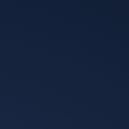
热门推荐
网友点评
开云体育2026-年度焦点
篮球世界从不缺少对决，但
之战，当国王摘下玫
有些比赛注定超越胜负，成
为时代的界碑，当萨克...
瑰，开拓者时代悄然落
开云体育中国-阿什拉夫
幕
2023年9月的一场国际足球
爆发，日本完胜阿尔及
友谊赛，比分牌定格在4:0，
摩洛哥球星阿...
利亚，亚洲足球的觉醒
开云体育官网-西决生死
与非洲雄狮的黄昏
当终场哨声响起，比分定格
战焦点战，热火打穿雷
在112-98，迈阿密热火队球