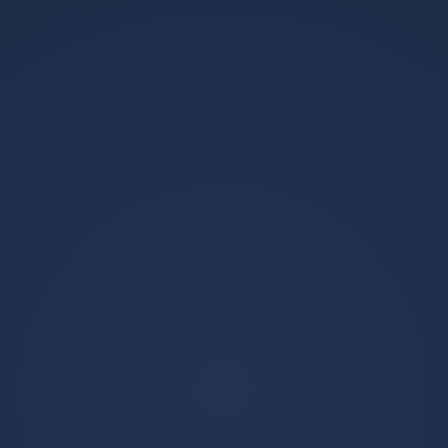
的攻击型中场，在本届世界杯上早已名声大噪，但直到这场四分之
0-1落后、场面被动时，费利克斯没有急躁，没有抱怨，而是冷
澳大利亚的防线。
强的斜塞，前锋侯赛因几乎形成单刀，可惜射门被澳大利亚门将瑞
希望——他们不是没有机会。
斯推到更靠前的位置，让他担任影子前锋，游走于对方后卫与中场
向。
对两名澳大利亚防守球员的包夹，他巧妙用脚后跟将球磕给插上的
传中，费利克斯迎球推射远角，皮球擦着立柱滚入网窝！1-1，
中捡起球，跑向中圈，嘴里不停喊着：“我们还没赢！继续！继
点燃，伊拉克的士气如火山爆发般喷涌，他们开始压着澳大利亚