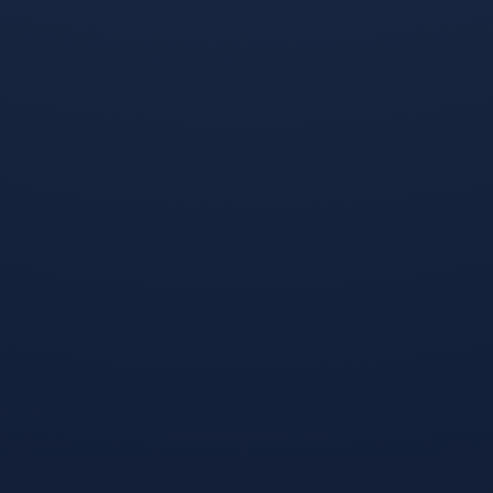
开云FIFA-2026世界杯黑马之战，伊朗横扫阿联酋，布罗佐维奇掌控节奏引领风暴
开云APP-C罗的桑巴舞步，当葡萄牙巨星在巴西与秘鲁之战中写下意外篇章
世界杯-死亡之组风云突变，厄瓜多
开云官网2026-魔笛未老，奇迹重演，2026
纳，库尔图瓦神级表现闪耀C组赛
界杯B组，克罗地亚绝杀捷克，卢卡库完成