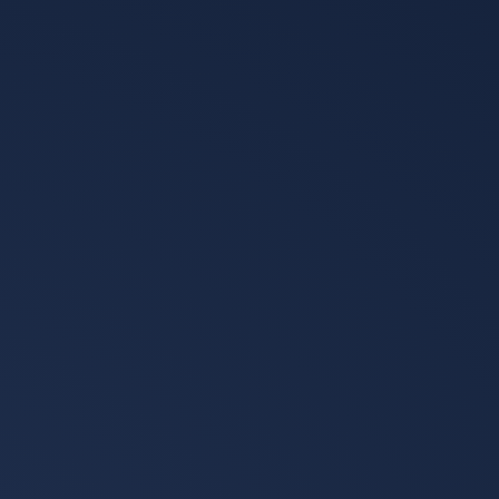
员相拥庆祝，而...
霆，团队篮球的终极胜
开云体育app-贝蒂斯对
利
当皇家贝蒂斯那抹标志性的
阵洪都拉斯，斯通斯用
翠绿，遇上洪都拉斯国家队
深邃的蓝白条纹，一场...
防守艺术，在绿茵场写
开云体育官方网站-卡瓦
下沉默诗篇
当终场哨声划破汉堡港的夜
哈尔刷新纪录之夜，土
空,比分牌上冰冷的“2-1”凝固
了一段跨越九...
耳其用希腊的鲜血书写
史诗
最近发表
开云体育登录-决胜多哈，桑巴之焰—2026世界
杯出线战，美国横扫卡塔尔，罗德里戈致命一击
定乾坤
开云APP-南美德比惊变，乌拉圭横扫巴西，穆西
亚拉独木难支，替补奇兵改写E组格局
开云官网-北欧旋风横扫绿茵场，丹麦三球完胜哥
伦比亚，姆巴佩独造两球展现闪电反击极致美学