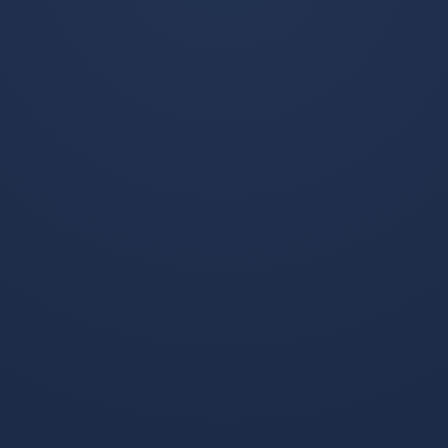
方陷入拉锯战，第75分钟，澳大利亚几乎再次领先，迈凯伦的头
后十分钟，眼看就要拖入加时赛。
约28米，这本来并不是一个极佳的射门位置，但费利克斯站在球
—皮球划出一道诡异的弧线，绕过人墙，急速下坠！澳大利亚门
阻止它砸入球门死角！
伊拉克球迷的呐喊声撕裂，费利克斯脱掉球衣，疯狂奔跑，队友们
补席涌入场内。
内完成了112次触球、8次成功过人、4次关键传球、2次射门全部
啬地将全场最佳授予他，数据机构给出的评分高达9.6分。