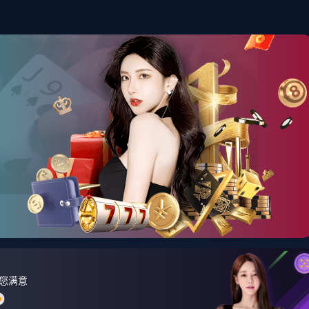
巡礼
世界杯
球星对决
历届冠军
世界杯巅峰对决，费利克斯导演绝
大利亚
157
|
0
条评
的呐喊声在沙漠夜空中回荡，2026世界杯四分之一决赛，伊拉克对
念不大”的比赛，却以一种近乎神话的方式载入史册，当主裁判吹