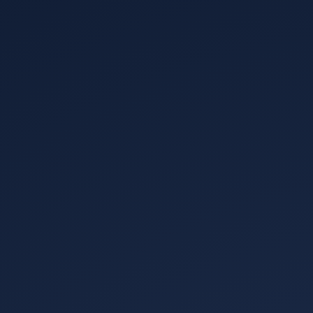
但足球的魅力,恰恰在于它从不按剧本上演。
比赛从一开始就充满火药味,澳大利亚凭借身体
场核心赫鲁斯蒂奇接到边路传中，在禁区前沿一
上，袋鼠军团的球迷陷入疯狂，而伊拉克球迷
伊拉克并没有崩盘,相反，他们像一个沉默的
费利克斯。