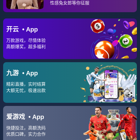
新疆队并非弱旅，他们以坚韧的团队防守和快速反击闻名，
这个夜晚，他们尝试了所能想到的一切策略：车轮战消耗、
提前包夹、甚至偶尔的绕前防守，武切维奇像是一位娴熟的
棋手，总能提前一步破解对手的布局，当包夹形成，球已转
移到空位队友手中；当试图用速度冲击他，他却能用恰到好
处的站位筑起禁飞区，他的能力展现，核心在于一种超越身
体的“篮球智商”，一种对空间、时机和比赛节奏的绝对掌控，
他完美诠释了现代篮球对中锋的终极要求——不仅是禁区堡
垒,更是战术发起点和进攻万花筒。
这场比赛的意义，早已超越一场胜负，它像一面镜子，映照
出CBA联赛在全球化浪潮下的新格局，当武切维奇这样的顶
尖国际球员将巅峰状态带入联赛，他所带来的不仅是票房和
关注，更是一种赤裸裸的“能力鸿沟”展示，这迫使本土球员和
教练团队必须重新思考：在身体天赋、技术细腻度及比赛阅