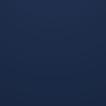
CBA的历史叙事中，它讲述着个人天赋的璀璨如何能短暂地
凌驾于体系之上，也预示着中国篮球若要真正走向世界舞
台，必须培育出能与之对话的“巨人”，天山脚下，巴尔干风暴
渐息，但由此引发的思考与变革，或许才刚刚开始，这场公
牛与飞虎的博弈，最终武切维奇用纯粹的个人能力写下了序
章，而中国篮球的进化故事,正亟待新的作者与更磅礴的篇
章。