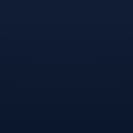
开云平台-宿命重演与新
开云体育世界杯-死亡之
开云官网2026-魔笛未
生代崛起，2026世界杯
组风云突变，厄瓜多尔
老，奇迹重演，2026世
厄瓜多尔完胜摩洛哥，
碾压加纳，库尔图瓦神
界杯B组，克罗地亚绝杀
贝林厄姆书写另类传奇
级表现闪耀C组赛场
捷克，卢卡库完成致命
一击
发表评论：