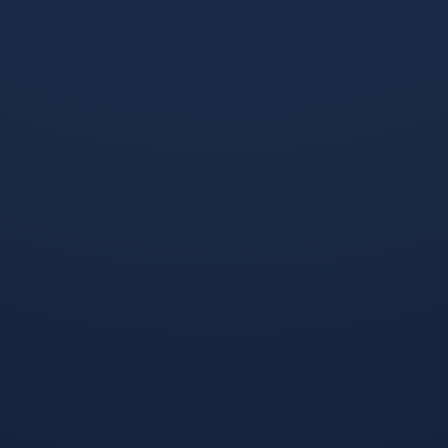
而这一夜，注定属于比利时，更属于萨卡，这位曾经在欧洲
杯决赛罚失点球的少年，如今已经在世界杯的舞台上完成了
华丽的蜕变，他的出色表现，不仅为比利时带来了开门红，
更让全世界看到了这支球队未来的无限可能，比利时在这场
比赛中所展现出的压制力，绝非偶然，它源于球员们对战术
的深刻理解，源于那种渴望在北美大陆证明自己的强大气
场，随着小组赛的深入，我们有理由相信，只要萨卡能保持
如此抢眼的表现，只要德布劳内的魔法还在，这支“欧洲红魔”
将极有可能是本届世界杯冠军最为有力的争夺者。
2026世界杯，D组的战火才刚刚点燃，但对于比利时而言，他
们已经在首场比赛中，向着最高领奖台，发出了震耳欲聋的
怒吼，而在那怒吼声中，萨卡的名字,必将被历史铭记。