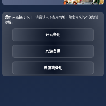
而萨卡，就是这把“压倒性节奏”中最锋利的刀刃，比赛第23分
钟，萨卡在右路接到德布劳内的斜传，他没有选择传统的下
底传中，而是用一个灵巧的假动作扣过防守球员，随即内
切，就在所有人都以为他会用左脚兜射远角时，萨卡却出人
意料地用外脚背送出一记极具穿透力的直塞，瞬间撕破了瑞
典队的整条防线，虽然这次射门被后卫封堵，但这次进攻的
想象力,已经让全场观众起立喝彩。
真正的爆发在下半场，第55分钟，比利时队反抢成功，球再