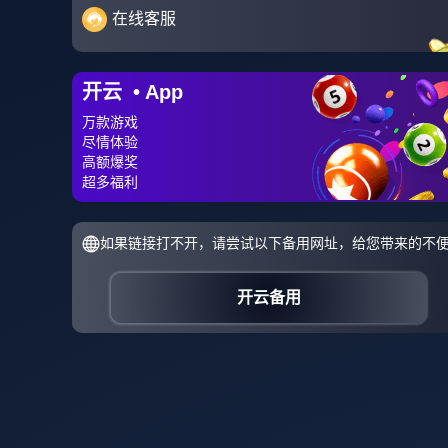
比赛的基调在开场第7分钟便已敲定,克罗地
始就展开了极具压迫性的高位逼抢，德布劳内
作为战术核心的绝对统治力，他不是传统意义
队从后场发动快速反击的线路，伊朗队试图利
场就被截断。
上半场第23分钟,比赛的第一个转折点到来，
换效率，后场断球后，中卫格瓦迪奥尔没有盲
仅用了一次侧身虚晃，便甩开了两名伊朗防守
手术刀般精准地穿透了伊朗的整条防线，左路
到，一脚垫射洞穿了伊朗队的大门，1比0，整