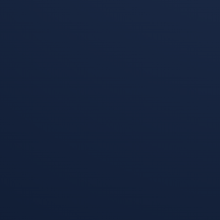
144
次浏览