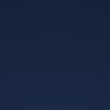
进球，克罗地亚仅用了不到10秒的时间，完成了三次触球，这不仅
现，德布劳内在其中的作用不仅仅是传球，他更是在一瞬间判断
球场上的“上帝视角”让伊朗队的防线形同虚设。