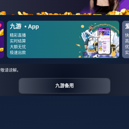
亚队并没有像外界预料的那样采取保守的控球战术，而是从中场开
，这位被球迷戏称为“丁丁”的中场大师，在这场比赛中展现了他
上的防守者，但他用精准的预判和不知疲倦的跑动，掐断了伊朗
用阿兹蒙和塔雷米的速度冲击克罗地亚防线，但球往往在刚过半
克罗地亚在一次成功的防守反击中，展现了他们令人窒息的攻守转
目大脚解围，而是将球平稳地过渡到中场，德布劳内接球后，仅
球员的夹击，随后，他送出一记跨越半场的贴地直塞，皮球如同
高速插上的佩里西奇不停球直接传中，中路的克拉马里奇拍马赶
个球场沸腾了。