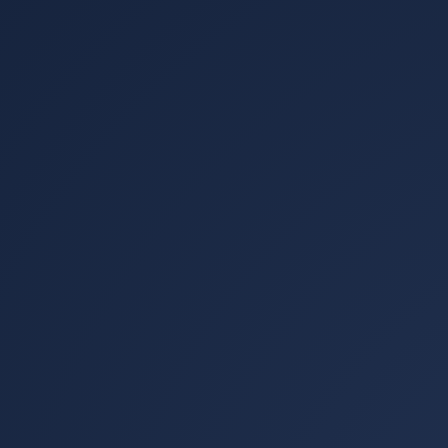
丢球后的伊朗队试图加强进攻,他们利用身体
反而通过控制节奏进一步压制对手，莫德里奇
在攻守转换中展现出极高的控制力，伊朗队在
地亚的高空防守滴水不漏。
易边再战,伊朗队做出了战术调整，意图通过
称教科书级别，他们把防线前提，在中场就通过
传球失误，再次给了克罗地亚机会，这一次，
护住球，随后快速分边，克罗地亚的边后卫迅
后，皮球再次回到德布劳内脚下，他已经来到
球，而是做出了一个惊人的决定——他横向拉
烈的旋转，绕过门将的十指关，精准地挂入球
随后的比赛进入了克罗地亚最喜欢的节奏,他
断地利用德布劳内的长传调度和莫德里奇的穿