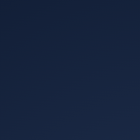
这个进球的精髓在于“快”与“准”，从断球到
是速度的胜利，更是战术纪律和球员默契的体
出了对手防线的空当和队友的跑位路线，这种