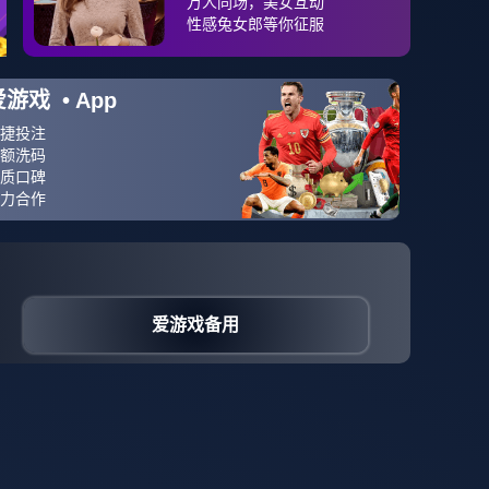
世界杯
MORE>
开云下载-桑巴狂舞震天下，姆巴佩独
07-04
耀星辉—2026世界杯四分之一决赛巴
西血洗斯洛伐克
开云下载-蓝衣军团的铁幕围城，意大
07-03
利战术压制瑞典，C罗以王者之姿主
宰D组焦点战
开云体育世界杯-2026世界杯复仇之
07-03
战，伊朗压制韩国，吉鲁闪耀，战术
完胜
开云体育在线-法兰西的救赎，登贝莱
07-03
闪耀，高卢雄鸡险胜突尼斯复仇成功
开云APP-世界杯争冠焦点战，伊拉
07-03
克力克伊朗，贝林厄姆天神下凡主导
全场