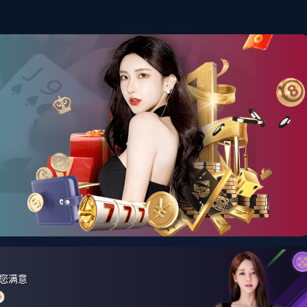
巡礼
世界杯
球星对决
历届冠军
迹，2026世界杯决赛，突尼斯
米引领北非雄鹰翱翔
102
|
0
条评
虚席，八万名球迷的呐喊声汇聚成一股震耳欲聋的声浪，穿透了摩洛
例地迎来了两支“黑马”——非洲劲旅突尼斯与中北美新贵哥斯达