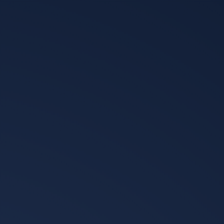
热门推荐
网友点评
开云体育2026-年度焦点
篮球世界从不缺少对决，但
之战，当国王摘下玫
有些比赛注定超越胜负，成
为时代的界碑，当萨克...
瑰，开拓者时代悄然落
开云体育中国-阿什拉夫
幕
2023年9月的一场国际足球
爆发，日本完胜阿尔及
友谊赛，比分牌定格在4:0，
摩洛哥球星阿...
利亚，亚洲足球的觉醒
开云体育官网-西决生死
与非洲雄狮的黄昏
当终场哨声响起，比分定格
战焦点战，热火打穿雷
在112-98，迈阿密热火队球