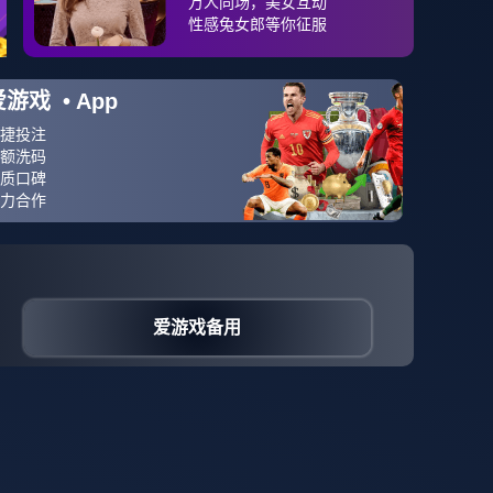
世界杯
MORE>
开云下载-桑巴狂舞震天下，姆巴佩独
07-04
耀星辉—2026世界杯四分之一决赛巴
西血洗斯洛伐克
开云下载-蓝衣军团的铁幕围城，意大
07-03
利战术压制瑞典，C罗以王者之姿主
宰D组焦点战
开云体育世界杯-2026世界杯复仇之
07-03
战，伊朗压制韩国，吉鲁闪耀，战术
完胜
开云体育在线-法兰西的救赎，登贝莱
07-03
闪耀，高卢雄鸡险胜突尼斯复仇成功
开云APP-世界杯争冠焦点战，伊拉
07-03
克力克伊朗，贝林厄姆天神下凡主导
全场