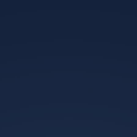
球机会，由中后卫卡尔沃头球扳平比分，局面再度陷入胶着，突尼
得分”的悲情剧本，但哈基米的表情始终冷峻如铁，他不断举手示
防线。