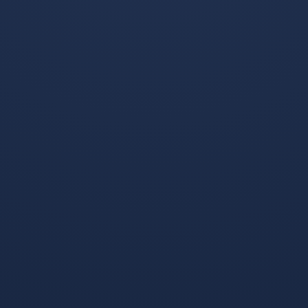
布兰卡，当哈基米的眼中闪烁着泪光与火光，我们知道——2026
卡萨布兰卡多了一座永不熄灭的灯塔，突尼斯险胜哥斯达黎加，
言：在足球的世界里，只要团结如一，就没有不可能，哈基米用
注脚，而这份荣耀，将永远镌刻在足球史册最闪耀的篇章中。