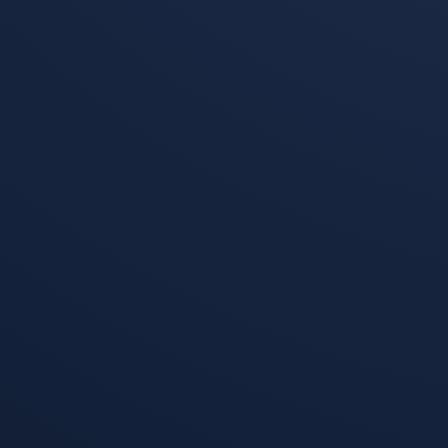
102
次浏览