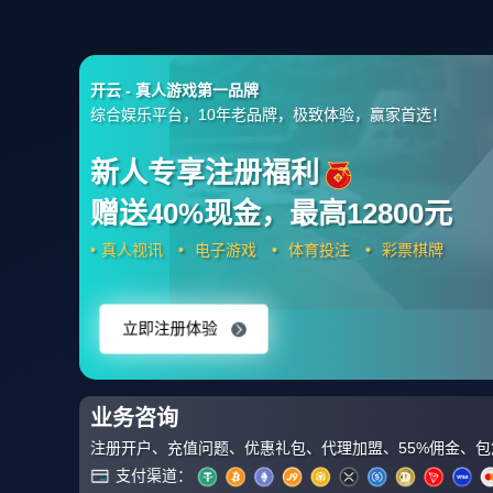
球队
首页
开云平台-卡萨布兰卡奇
险胜哥斯达黎加，哈基
2026-06-22 20:03:55
球队巡礼
开云美加墨
2026年7月15日,卡萨布兰卡的大球场座无
哥的夜空，这一天，世界杯决赛的舞台史无前