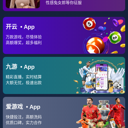
果然,加纳队率先发难，比赛进行到上半场中段，加纳队通过
一次教科书式的快速反击，由他们的核心前锋在禁区外围一
脚势大力沉的远射，皮球如出膛炮弹般直挂球门死角，美国
队门将尽管奋力扑救，却只能望球兴叹，1比0，加纳队取得
领先，那一刻，整个加纳阵营陷入疯狂，他们似乎看到了掌
控比赛节奏、锁定头名的曙光。
美国队并非等闲之辈,他们有着典型的“山姆大叔”精神——越
是逆境，越能激发斗志，主帅在场边大声呼喊，调整战术，
要求球队加强中场的绞杀，并利用两个边路的传中寻找机
会，美国队的球员们开始展现出令人惊叹的韧性与纪律，他
们不再轻易被加纳队的身体对抗所带乱节奏，而是用更高效
的跑动和更精准的传球来撕开对手的防线，一次次射门被加
纳门将神勇化解，但美国队的攻势却如潮水般一波接一波，