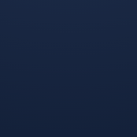
的真正含义，在世界杯的宏大叙事中，总有英雄应运而生，
这一次，那个身披美国队战袍、脚下生花的天才，用他那无
与伦比的才华，在世界杯的头名之争中，刻下了属于自己的
不朽印记，这，就是足球的魅力；这，就是世界杯的魔力。