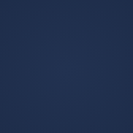
时间出现在最恰当的位置，用一记干净利落的补射，将球狠
狠砸入网窝，1比1！美国队扳平了比分，这粒进球点燃了全
场美国球迷的热情，也彻底打乱了加纳队的部署。
但内马尔的表演才刚刚开始,扳平比分后的美国队士气大振，
而内马尔则彻底接管了比赛，他仿佛化身绿茵场上的魔术
师，每一次触球都充满了灵气与想象力，他先是利用一次标
志性的踩单车过人，撕开了加纳队左路的防守，随即将球横
敲中路，可惜队友的包抄射门稍稍偏出，仅仅几分钟后，内
马尔便用一个足以载入世界杯史册的“彩虹过人”戏耍了加纳队
的防守悍将，他在右路面对两名加纳球员的包夹，先是用脚
后跟将球轻轻挑起，皮球划出一道美妙的弧线越过防守球员
头顶，紧接着他如泥鳅般从人缝中钻过，轻巧地将球卸下，
整个动作行云流水，一气呵成，引得现场解说员忘情呐喊：
“天哪！他让防守球员像木桩一样呆立原地！”