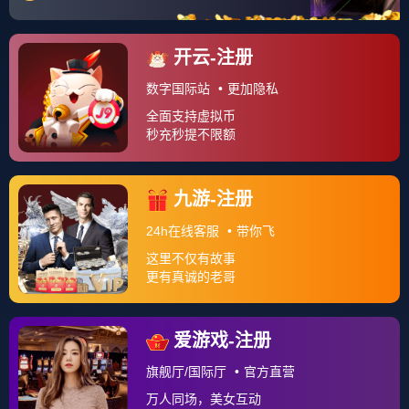
赛前形势：死亡之组的生死局
E组被外界称为“死亡之组”，除了美国与乌拉圭，同组的还有
荷兰与喀麦隆，首轮比赛中，美国队2比1险胜荷兰，而乌拉
圭则在占据控球优势的情况下0比0闷平喀麦隆，只拿到一
分，本场比赛对乌拉圭而言，几乎是不容有失的“生死战”，若
输球，出线主动权将拱手让人，而对美国队来说，主场作战
的他们士气高涨,赛前媒体普遍预测这将是一场五五开的硬
仗。