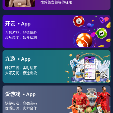
谁都没有想到,比赛会演变成一场单方面的屠杀。
首发阵容与战术博弈
美国队主教练伯尔哈特排出4-3-3阵型，迪亚斯出任前腰，身
后是双后腰支撑，锋线则由速度型边锋普利西奇与巴洛贡担
纲，乌拉圭方面，老帅贝尔萨继续使用其标志性的高位逼抢
战术，苏亚雷斯与努涅斯组成双前锋,意图用经验与冲击力撕
开美国防线。
比赛的走向,从第11分钟起就彻底偏离了乌拉圭的剧本。
迪亚斯式风暴：从第11分钟开始