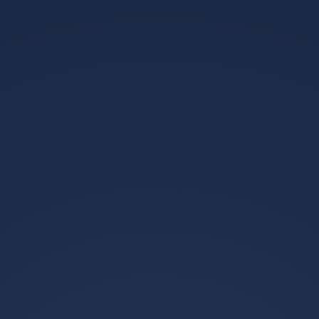
结束，美国队3比0领先，整个大都会球场陷入疯狂,球迷们的
呼喊声几乎掀翻屋顶。
碾压：不仅是比分上的碾压
下半场，乌拉圭试图发动反扑，但每一次进攻都在美国队中