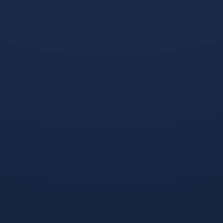
改革”到“球员留洋”再到“联赛职业化加速”的完整闭环，国家
队首发11人中，有9名球员效力于欧洲五大联赛，其中5人来
自英超、德甲豪门，这批球员的技战术素养、身体对抗能力
以及大赛经验,已不逊于任何传统强队。
乌拉圭队的老化问题在本场比赛中暴露无遗，苏亚雷斯虽经
验丰富，但速度与爆发力已无法支撑高强度比赛；努涅斯虽
在锋线拼命冲刺，但中场失势让他的作用大打折扣，赛后，
贝尔萨坦言：“我们遇到了一个比我们更强大、更快、更聪明
的对手。”
一个时代的开始
2026世界杯E组焦点战落幕，美国队用一场碾压式的胜利宣告
了自己的崛起，而迪亚斯，那个26岁的混血男孩，用这场完
美的演出,将自己的名字永远刻在了世界杯的历史画卷上。