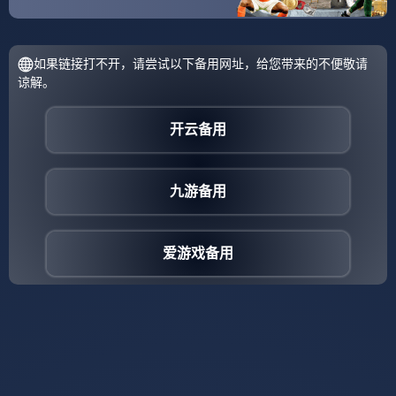
进球，仅仅经过了两次传递，耗时不足六秒，穆西亚拉的“一
脚触球”能力，让球队的攻守转换如同行云流水般流畅，秘鲁
队显然没有预料到乌兹别克斯坦的转换速度如此之快,他们的
后防线在那一刻显得有些措手不及。
扳平比分后的乌兹别克斯坦愈战愈勇。
穆西亚拉不仅是进攻
的发起者，更是攻守转换的节拍器。
第72分钟，秘鲁队发动