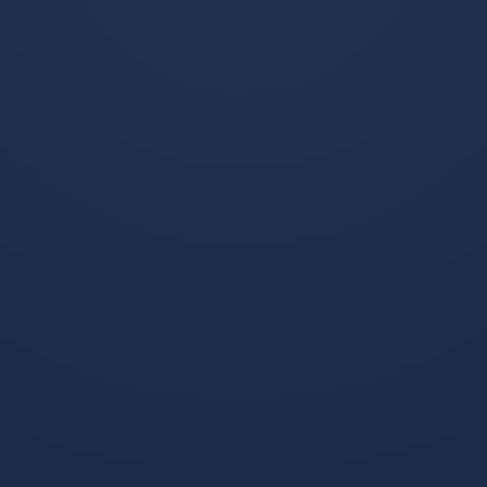
整场比赛，穆西亚拉的跑动距离超过了12公里，传球成功率
高达91%，其中关键传球4次，创造了两次绝佳进球机会。
他
像是一台高精度的发动机，既能在防守时回撤到本方禁区前
沿参与拦截，又能在进攻时第一时间向前输送炮弹，正是他
这种不遗余力的奔跑和出色的位置感，让乌兹别克斯坦的攻
守转换完成得如此流畅，秘鲁队的防线在一次次快速转换中
被撕扯得支离破碎，他们引以为傲的控球优势,在乌兹别克斯
坦高效的反击面前显得苍白无力。
终场哨响，乌兹别克斯坦以2比1逆转击败秘鲁，取得了世界
杯小组赛的宝贵三分，这场胜利的意义不仅在于三分，更在
于它向世界展示了一种全新的足球哲学：当一支球队拥有一
名像穆西亚拉这样能够串联攻守、掌控节奏的核心时，即使
面对技术更为细腻的对手,也能通过高效的攻守转换来克敌制