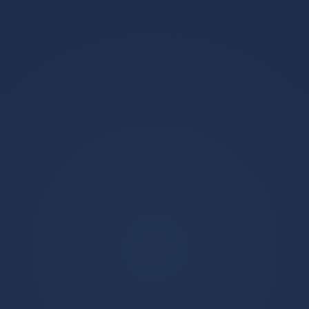
猛攻，边路传中造成乌兹别克斯坦禁区内的混乱，在解围出
的第二落点争夺中，穆西亚拉再次展现出他超强的预判能
力，他提前卡住身位，将球稳稳护住，随即转身摆脱防守，
带球向前推进，这一次，他没有选择传球，而是自己带球吸
引了三名防守球员的注意力，在防守缝隙中将球分给了无人
盯防的队友，队友迎球怒射，皮球击中横梁下沿弹入网窝，2
比1！乌兹别克斯坦反超了比分。