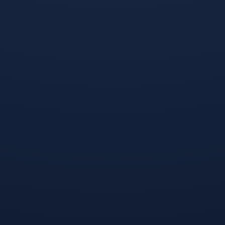
174
次浏览
开云APP-北欧风暴席卷沙漠，挪威碾压沙特，奥斯梅恩闪耀2026世界杯小组赛
开云官网-不屈的传奇，2026世界杯决赛，C罗燃爆全场，英格兰窒息式压制难阻罗马尼亚逆袭