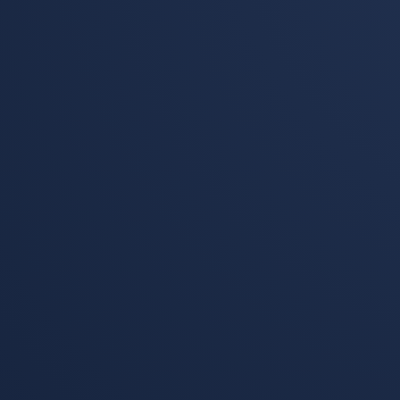
里，是全场跑动最多的球员，在防守端，他多
为球队由守转攻的第一发起点，这名28岁的边
的终极形态：既能像后卫一样筑起防守的城墙
从战术层面看,克罗地亚此役的胜利，根源在于
们选择更稳妥的后场短传出球，避免在高位被
速度，利用哈基米这个强点，由慢变快，打对
以能够长期保持世界顶级竞争力的核心秘诀。
而对于捷克队而言,这场失利固然遗憾，但他
等核心球员依旧具备顶级水准，缺的或许只是
此役后，他们不仅在B组出线形势中占据了主
式——以哈基米作为战术支点，用无与伦比的
当终场哨声响起,哈基米跪地庆祝的画面成为
这片充满战斗精神的东欧大地上，找到了属于自