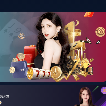
历届冠军
巡礼
世界杯
球星对决
暗夜燃烽火，格子军团智取东欧铁骑
罗地亚力克捷克，哈基米闪耀全场
125
|
0
条评
界杯的战火便已点燃了无数球迷的激情，而在B组第二轮的一场焦点
逢，此前双方首战皆取得平局，此役堪称出线生死战，经过90分