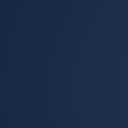
第68分钟,转机再次出现，捷克队在前场传球
左路高速套边插上，接到佩里西奇的长传后，
的两名后卫，他冷静地用脚底拉球完成转身，
马赶到，面对出击的门将轻巧挑射入网，2:1
守转换的高效性展现得淋漓尽致。
赛后,哈基米毫无争议地当选全场最佳，他的数
以及高达93%的传球成功率，但更令人赞叹的