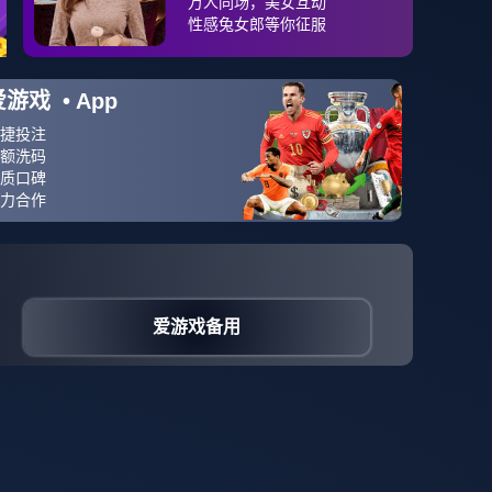
世界杯
MORE>
开云下载-桑巴狂舞震天下，姆巴佩独
07-04
耀星辉—2026世界杯四分之一决赛巴
西血洗斯洛伐克
开云下载-蓝衣军团的铁幕围城，意大
07-03
利战术压制瑞典，C罗以王者之姿主
宰D组焦点战
开云体育世界杯-2026世界杯复仇之
07-03
战，伊朗压制韩国，吉鲁闪耀，战术
完胜
开云体育在线-法兰西的救赎，登贝莱
07-03
闪耀，高卢雄鸡险胜突尼斯复仇成功
开云APP-世界杯争冠焦点战，伊拉
07-03
克力克伊朗，贝林厄姆天神下凡主导
全场