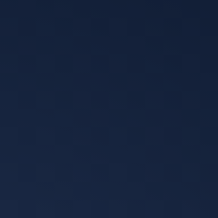
热门推荐
网友点评
开云体育2026-年度焦点
篮球世界从不缺少对决，但
之战，当国王摘下玫
有些比赛注定超越胜负，成
为时代的界碑，当萨克...
瑰，开拓者时代悄然落
开云体育中国-阿什拉夫
幕
2023年9月的一场国际足球
爆发，日本完胜阿尔及
友谊赛，比分牌定格在4:0，
摩洛哥球星阿...
利亚，亚洲足球的觉醒
开云体育官网-西决生死
与非洲雄狮的黄昏
当终场哨声响起，比分定格
战焦点战，热火打穿雷
在112-98，迈阿密热火队球