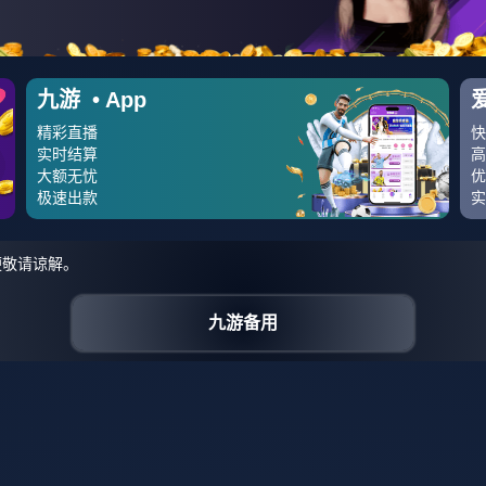
执行与一名非洲后裔的惊艳发挥，以2:1力克捷克，拿下了小组
局，捷克队延续了其传统的硬朗球风，中场绞杀凶狠，边路球员速
足球大旗，由莫德里奇、科瓦契奇与布罗佐维奇组成的中场三
然做了充分准备，他们的高位逼抢在比赛前20分钟给克罗地亚后
多次威胁。
，并未选择传统的大脚解围，而是通过连续三脚地面传递，由左后
般启动——他是边翼卫哈基米，这名拥有摩洛哥血统、在法甲和
战术体系中一颗灵活的棋子，他接球后并未减速，而是直接内
配合，在捷克防线收缩的瞬间，哈基米用一记隐蔽的脚外侧弹
堪称世界杯赛场攻守转换速度与精度的极致体现：从后场断球到完
展示了克罗地亚足球“快、准、巧”的基因。