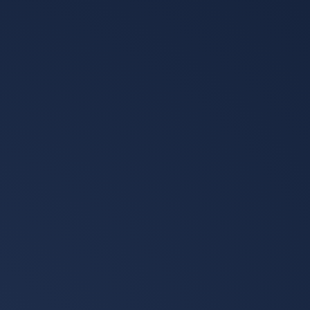
员相拥庆祝，而...
霆，团队篮球的终极胜
开云体育app-贝蒂斯对
利
当皇家贝蒂斯那抹标志性的
阵洪都拉斯，斯通斯用
翠绿，遇上洪都拉斯国家队
深邃的蓝白条纹，一场...
防守艺术，在绿茵场写
开云体育官方网站-卡瓦
下沉默诗篇
当终场哨声划破汉堡港的夜
哈尔刷新纪录之夜，土
空,比分牌上冰冷的“2-1”凝固
了一段跨越九...
耳其用希腊的鲜血书写
史诗
最近发表
开云体育登录-决胜多哈，桑巴之焰—2026世界
杯出线战，美国横扫卡塔尔，罗德里戈致命一击
定乾坤
开云APP-南美德比惊变，乌拉圭横扫巴西，穆西
亚拉独木难支，替补奇兵改写E组格局
开云官网-北欧旋风横扫绿茵场，丹麦三球完胜哥
伦比亚，姆巴佩独造两球展现闪电反击极致美学