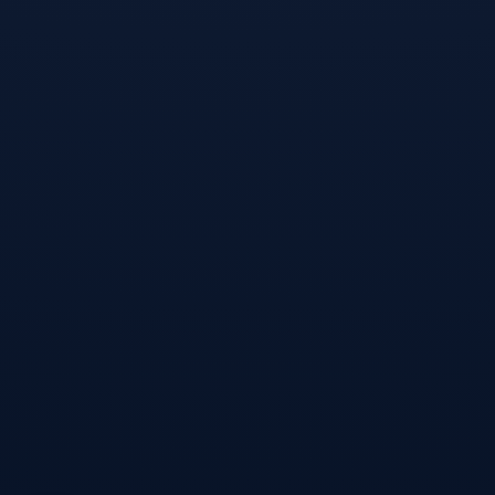
发表评论：
开云·体育（官网）APP下载 - KAIYUN SPORTS
©
2026
Powered by
Z-BlogPHP
Themes by
Yiwuku.com